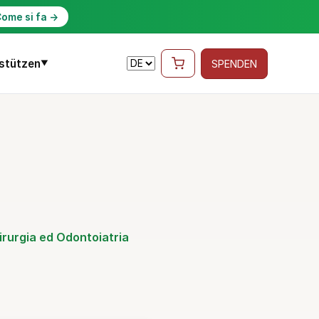
ome si fa →
stützen
SPENDEN
▼
hirurgia ed Odontoiatria