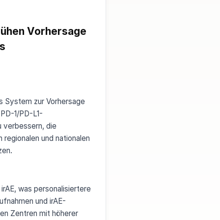
frühen Vorhersage
s
es System zur Vorhersage
-PD-1/PD-L1-
u verbessern, die
 regionalen und nationalen
zen.
rAE, was personalisiertere
aufnahmen und irAE-
len Zentren mit höherer