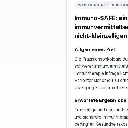
WISSENSCHAFTLICHES A
Immuno-SAFE: ein 
immunvermittelte
nicht‑kleinzellig
Allgemeines Ziel
Die Präzisionsonkologie d
schwerer immunvermittelte
Immuntherapie infrage komm
Patientensicherheit zu erh
Übergang zu einem effizie
Erwartete Ergebnisse
Frühzeitige und genaue Ide
und sicherere Immuntherap
bedingten Gesundheitskost