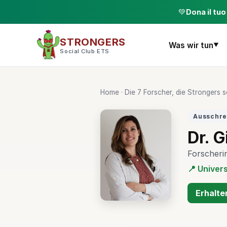
💚
Dona il tu
STRONGERS
Was wir tun
▼
Social Club ETS
Home
·
Die 7 Forscher, die Strongers s
Ausschre
Dr. 
Forscheri
📍 Univer
Erhalte