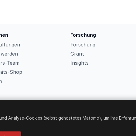
hen
Forschung
altungen
Forschung
d werden
Grant
ers-Team
Insights
itäts-Shop
n
nd Analyse-Cookies (selbst gehostetes Matomo), um Ihre Erfahrun
© 2026 Strongers Social Club ETS