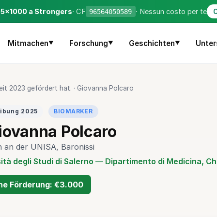
o 5×1000 a Strongers
· CF
· Nessun costo per te
96564050589
C
Mitmachen
Forschung
Geschichten
Unter
▼
▼
▼
eit 2023 gefördert hat.
·
Giovanna Polcaro
ibung 2025
BIOMARKER
Giovanna Polcaro
n an der UNISA, Baronissi
sità degli Studi di Salerno — Dipartimento di Medicina, C
ne Förderung: €3.000