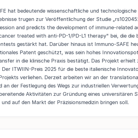
E hat bedeutende wissenschaftliche und technologische 
rgebnisse trugen zur Veröffentlichung der Studie „rs10204
ession and predicts the development of immune-related a
cancer treated with anti-PD-1/PD-L1 therapy" bei, die die 
ntests gestärkt hat. Darüber hinaus ist Immuno-SAFE heu
nationales Patent geschützt, was sein hohes Innovationspot
nsfer in die klinische Praxis bestätigt. Das Projekt erhiel
 Der ITWIIN-Preis 2025 für die beste italienische Innovato
Projekts verliehen. Derzeit arbeiten wir an der translationa
an der Festlegung des Wegs zur industriellen Verwertung
bereitende Aktivitäten zur Gründung eines universitären S
 und auf den Markt der Präzisionsmedizin bringen soll.