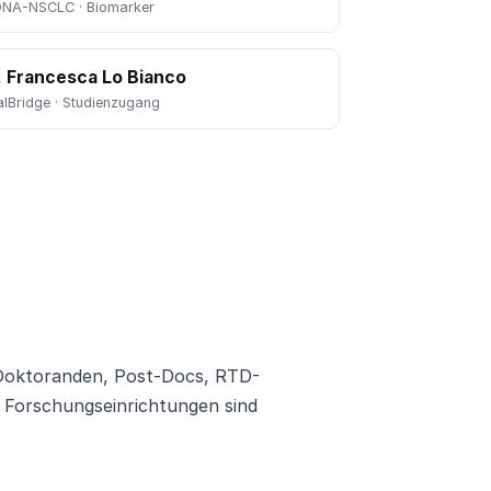
DNA-NSCLC · Biomarker
. Francesca Lo Bianco
alBridge · Studienzugang
 Doktoranden, Post-Docs, RTD-
n Forschungseinrichtungen sind