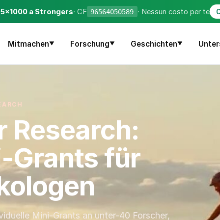
o 5×1000 a Strongers
· CF
· Nessun costo per te
96564050589
C
Mitmachen
Forschung
Geschichten
Unter
▼
▼
▼
EARCH
r Research:
-Grants für
kologen
viduelle Mini-Grants an unter-40 Forscher,