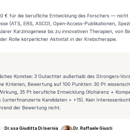
00 € für die berufliche Entwicklung des Forschers — nicht
esse (ATS, ERS, ASCO), Open-Access-Publikationen, Spezia
larer Karzinogenese bis zu innovativen Therapien, von Bi
der Rolle körperlicher Aktivität in der Krebstherapie.
ches Komitee: 3 Gutachter außerhalb des Strongers-Vorst
iche Kriterien, Bewertung auf 100 Punkten: 30 Pt wissenschaf
e Wirkung, 35 Pt berufliche Entwicklung (Kohärenz + Kom
s (unterfinanzierte Kandidaten = +15). Kein Interessenkonf
hrend der Bewertung nicht.
Dr.ssa Giuditta Di Isernia
Dr. Raffaele Giusti