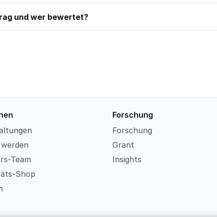
trag und wer bewertet?
hen
Forschung
altungen
Forschung
d werden
Grant
ers-Team
Insights
itäts-Shop
n