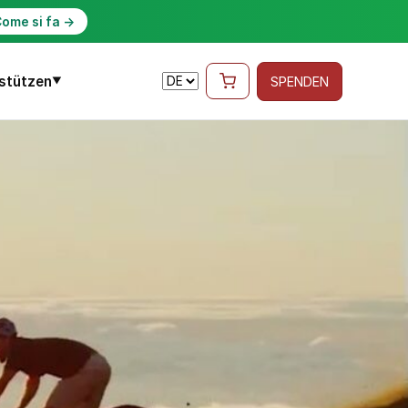
ome si fa →
stützen
SPENDEN
▼