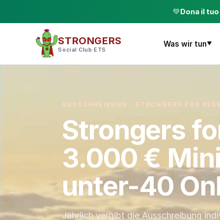
💚
Dona il tu
STRONGERS
Was wir tun
▼
Social Club ETS
AUSSCHREIBUNG · STRONGERS FOR RES
Strongers fo
3.000 € Mini
unter-40 On
Jährlich vergibt die Ausschreibung indi