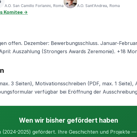
D
A.O. San Camillo Forlanini, Roma
A.O. Sant'Andrea, Roma
s Komitee →
n offen. Dezember: Bewerbungsschluss. Januar-Februar
pril: Auszahlung (Strongers Awards Zeremonie). +18 Mona
en
ax. 3 Seiten), Motivationsschreiben (PDF, max. 1 Seite)
rbungsformular verfügbar bei Eröffnung der Ausschreibung
Wen wir bisher gefördert haben
n (2024-2025) gefördert. Ihre Geschichten und Projekte 