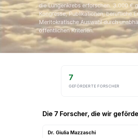
die Lungenkrebs erforschen. 3.000 € g
Kongresse, Publikationen, berufliche 
Meritokratische Auswahl durch unabhä
öffentlichen Kriterien.
7
GEFÖRDERTE FORSCHER
Die 7 Forscher, die wir geförd
Dr. Giulia Mazzaschi