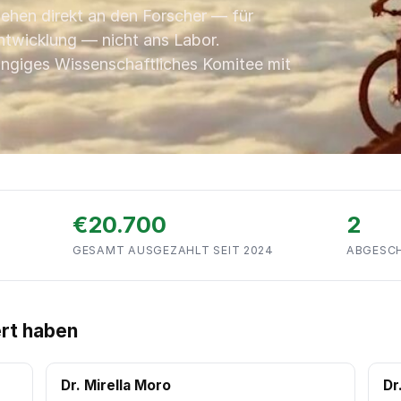
ehen direkt an den Forscher — für
Entwicklung — nicht ans Labor.
ngiges Wissenschaftliches Komitee mit
€20.700
2
GESAMT AUSGEZAHLT SEIT 2024
ABGESCH
ert haben
Dr. Mirella Moro
Dr