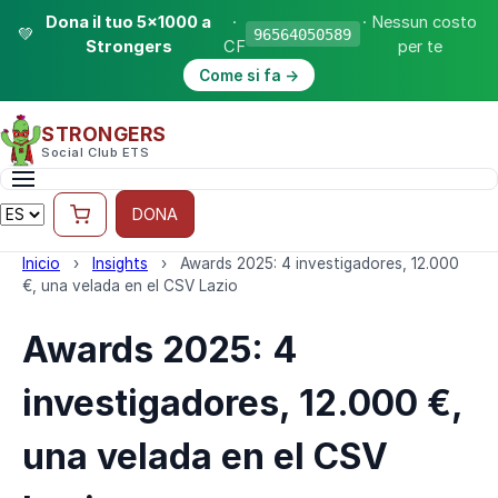
Dona il tuo 5×1000 a
·
· Nessun costo
💚
96564050589
Strongers
CF
per te
Come si fa →
STRONGERS
Social Club ETS
DONA
Inicio
›
Insights
›
Awards 2025: 4 investigadores, 12.000
€, una velada en el CSV Lazio
Awards 2025: 4
investigadores, 12.000 €,
una velada en el CSV