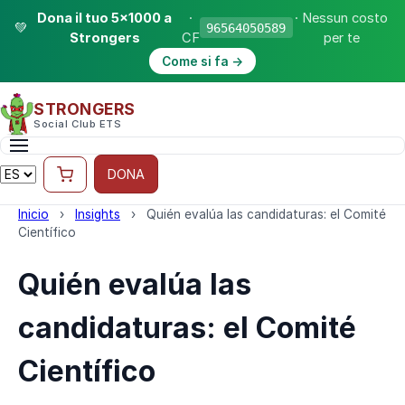
Dona il tuo 5×1000 a
·
· Nessun costo
💚
96564050589
Strongers
CF
per te
Come si fa →
STRONGERS
Social Club ETS
DONA
Inicio
›
Insights
›
Quién evalúa las candidaturas: el Comité
Científico
Quién evalúa las
candidaturas: el Comité
Científico