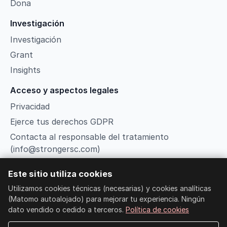
Dona
Investigación
Investigación
Grant
Insights
Acceso y aspectos legales
Privacidad
Ejerce tus derechos GDPR
Contacta al responsable del tratamiento
(info@strongersc.com)
Términos
Este sitio utiliza cookies
Gestionar cookies
Utilizamos cookies técnicas (necesarias) y cookies analíticas
Búsqueda
(Matomo autoalojado) para mejorar tu experiencia. Ningún
Member Login
dato vendido o cedido a terceros.
Política de cookies