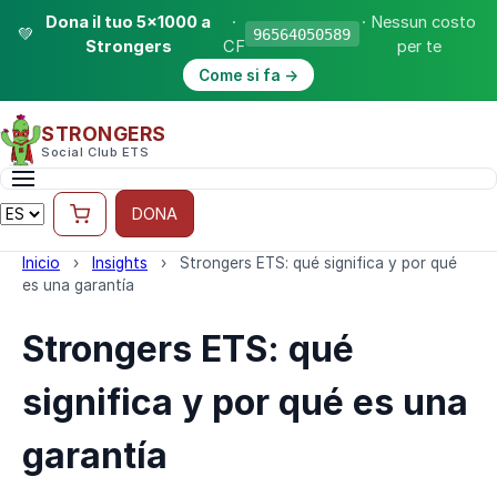
Dona il tuo 5×1000 a
·
· Nessun costo
💚
96564050589
Strongers
CF
per te
Come si fa →
STRONGERS
Social Club ETS
DONA
Inicio
›
Insights
›
Strongers ETS: qué significa y por qué
es una garantía
Strongers ETS: qué
significa y por qué es una
garantía