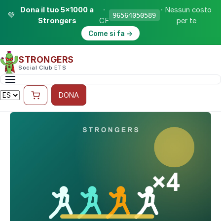
Dona il tuo 5×1000 a
·
· Nessun costo
💚
96564050589
Strongers
CF
per te
Come si fa →
STRONGERS
Social Club ETS
DONA