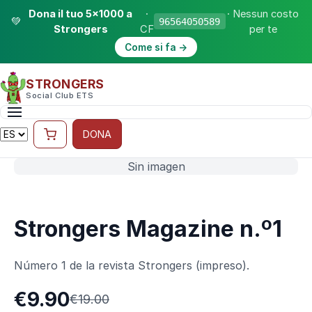
Dona il tuo 5×1000 a
·
· Nessun costo
💚
96564050589
Strongers
CF
per te
Come si fa →
STRONGERS
Social Club ETS
DONA
Sin imagen
Strongers Magazine n.º1
Número 1 de la revista Strongers (impreso).
€9.90
€19.00