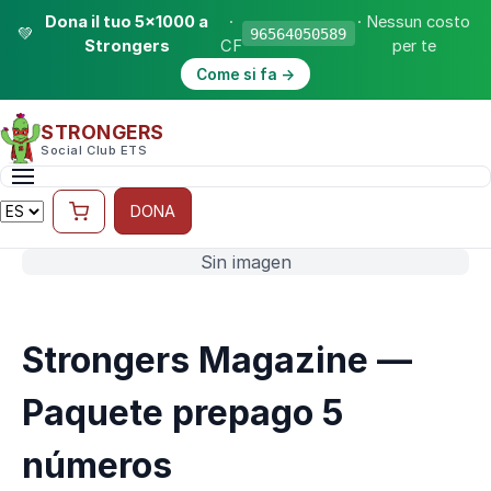
Dona il tuo 5×1000 a
·
· Nessun costo
💚
96564050589
Strongers
CF
per te
Come si fa →
STRONGERS
Social Club ETS
DONA
Sin imagen
Strongers Magazine —
Paquete prepago 5
números