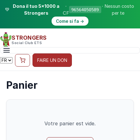
Dona il tuo 5×1000 a
·
· Nessun costo
💚
96564050589
Strongers
CF
per te
Come si fa →
STRONGERS
Social Club ETS
FAIRE UN DON
Panier
Votre panier est vide.