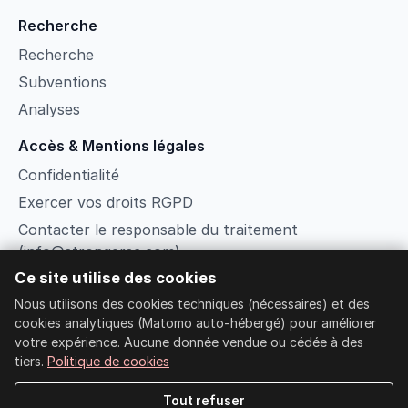
Recherche
Recherche
Subventions
Analyses
Accès & Mentions légales
Confidentialité
Exercer vos droits RGPD
Contacter le responsable du traitement
(info@strongersc.com)
Ce site utilise des cookies
Conditions
Nous utilisons des cookies techniques (nécessaires) et des
Gérer les cookies
cookies analytiques (Matomo auto-hébergé) pour améliorer
Recherche
votre expérience. Aucune donnée vendue ou cédée à des
Connexion membre
tiers.
Politique de cookies
Tout refuser