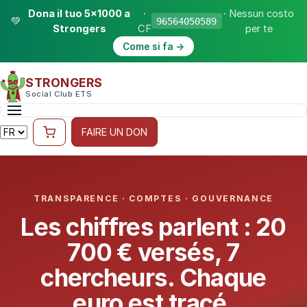
Dona il tuo 5×1000 a
·
· Nessun costo
💚
96564050589
Strongers
CF
per te
Come si fa →
STRONGERS
Social Club ETS
FAIRE UN DON
TRANSPARENCE · COMPTES · GOUVERNANCE
Les chiffres parlent : 20
700 € versés, 7
chercheurs. Chaque
euro est tracé.