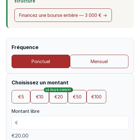
structure
Financez une bourse entière — 3 000 € →
Fréquence
Ponctuel
Mensuel
Choisissez un montant
LE PLUS CHOISI
€5
€10
€20
€50
€100
Montant libre
€20.00