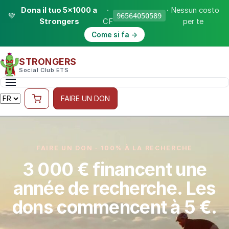
Dona il tuo 5×1000 a
·
· Nessun costo
💚
96564050589
Strongers
CF
per te
Come si fa →
STRONGERS
Social Club ETS
FAIRE UN DON
FAIRE UN DON · 100% À LA RECHERCHE
3 000 € financent une
année de recherche. Les
dons commencent à 5 €.