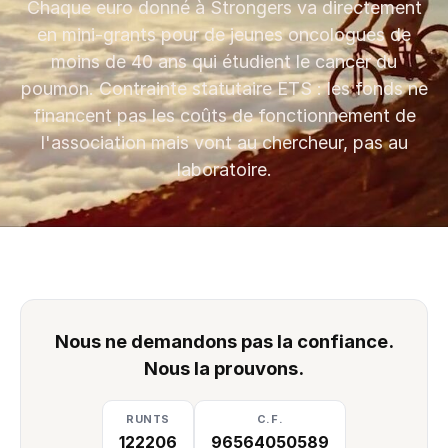
Chaque euro donné à Strongers va directement
en mini-grants pour de jeunes oncologues de
moins de 40 ans qui étudient le cancer du
poumon. Contrainte statutaire ETS : les fonds ne
financent pas les coûts de fonctionnement de
l'association mais vont au chercheur, pas au
laboratoire.
Nous ne demandons pas la confiance.
Nous la prouvons.
RUNTS
C.F.
122206
96564050589