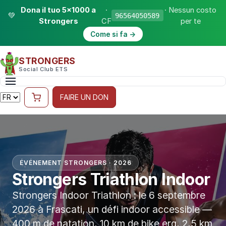
Dona il tuo 5×1000 a
·
· Nessun costo
💚
96564050589
Strongers
CF
per te
Come si fa →
STRONGERS
Social Club ETS
FAIRE UN DON
ÉVÉNEMENT STRONGERS · 2026
Strongers Triathlon Indoor
Strongers Indoor Triathlon : le 6 septembre
2026 à Frascati, un défi indoor accessible —
400 m de natation, 10 km de bike erg, 2,5 km