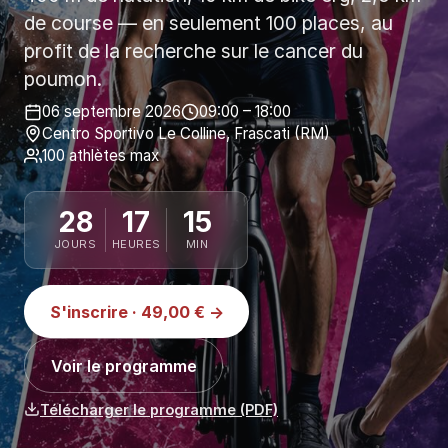
de course — en seulement 100 places, au
profit de la recherche sur le cancer du
poumon.
06 septembre 2026
09:00 – 18:00
Centro Sportivo Le Colline, Frascati (RM)
100 athlètes max
28
17
15
JOURS
HEURES
MIN
S'inscrire · 49,00 € →
Voir le programme
Télécharger le programme (PDF)