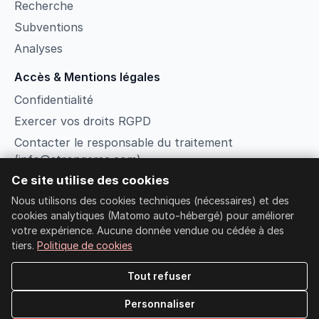
Recherche
Subventions
Analyses
Accès & Mentions légales
Confidentialité
Exercer vos droits RGPD
Contacter le responsable du traitement
(info@strongersc.com)
Ce site utilise des cookies
Conditions
Nous utilisons des cookies techniques (nécessaires) et des
Gérer les cookies
cookies analytiques (Matomo auto-hébergé) pour améliorer
Recherche
votre expérience. Aucune donnée vendue ou cédée à des
Connexion membre
tiers.
Politique de cookies
Tout refuser
© 2026 Strongers Social Club ETS
Personnaliser