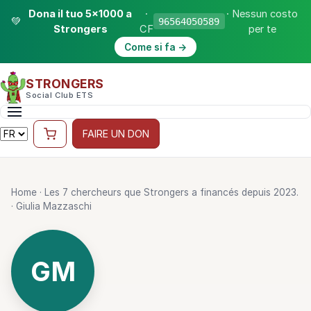
Dona il tuo 5×1000 a
·
· Nessun costo
💚
96564050589
Strongers
CF
per te
Come si fa →
STRONGERS
Social Club ETS
FAIRE UN DON
Home
·
Les 7 chercheurs que Strongers a financés depuis 2023.
·
Giulia Mazzaschi
GM