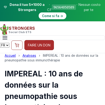
Dona il tuo 5×1000 a
·
· Nessun costo
💚
96564050589
Strongers
CF
per te
Come si fa →
STRONGERS
Social Club ETS
FAIRE UN DON
Accueil
›
Analyses
›
IMPEREAL : 10 ans de données sur la
pneumopathie sous immunothérapie
IMPEREAL : 10 ans de
données sur la
pneumopathie sous