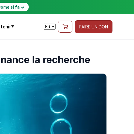
ome si fa →
tenir
FAIRE UN DON
▼
inance la recherche