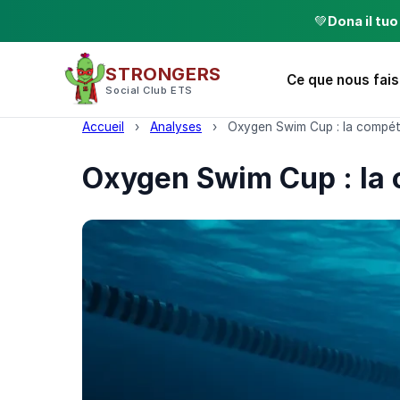
💚
Dona il tu
STRONGERS
Ce que nous fai
Social Club ETS
Accueil
›
Analyses
›
Oxygen Swim Cup : la compéti
Oxygen Swim Cup : la c