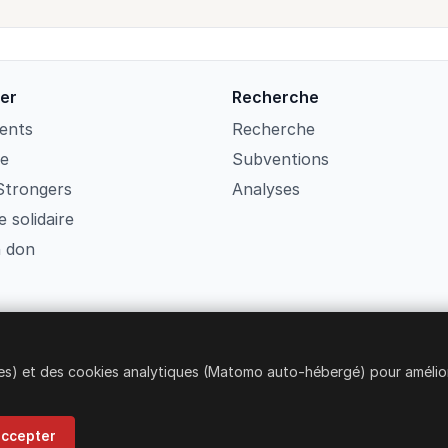
per
Recherche
ents
Recherche
re
Subventions
Strongers
Analyses
 solidaire
n don
ires) et des cookies analytiques (Matomo auto-hébergé) pour améli
© 2026 Strongers Social Club ETS
accepter
Club ETS · RUNTS Rep. 122206 · Code fiscal 96564050589 · Via Rugg