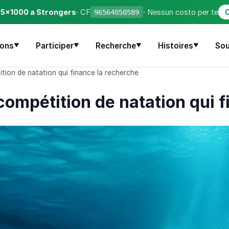
o 5×1000 a Strongers
· CF
· Nessun costo per te
96564050589
C
sons
Participer
Recherche
Histoires
Sou
▼
▼
▼
▼
tion de natation qui finance la recherche
ompétition de natation qui f