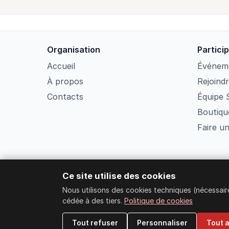
Organisation
Partici
Accueil
Événem
À propos
Rejoind
Contacts
Équipe 
Boutique
Faire u
Ce site utilise des cookies
Nous utilisons des cookies techniques (nécessa
cédée à des tiers.
Politique de cookies
Tout refuser
Personnaliser
Tout 
Strongers Social 