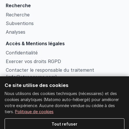
Recherche
Recherche
Subventions
Analyses
Accès & Mentions légales
Confidentialité
Exercer vos droits RGPD
Contacter le responsable du traitement
(info@strongersc.com)
Ce site utilise des cookies
Conditions
Nous utilisons des cookies techniques (nécessaires) et des
Gérer les cookies
cookies analytiques (Matomo auto-hébergé) pour améliorer
Recherche
votre expérience. Aucune donnée vendue ou cédée à des
Connexion membre
tiers.
Politique de cookies
Tout refuser