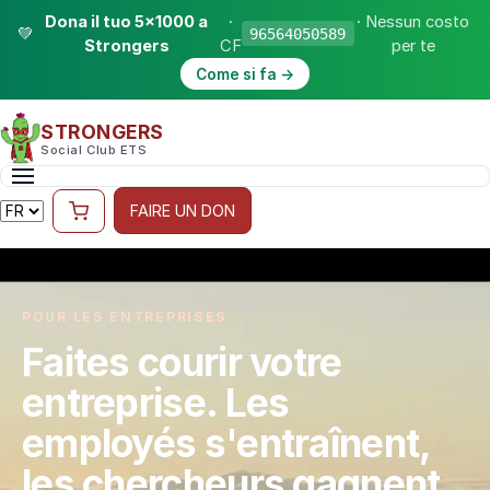
Dona il tuo 5×1000 a
·
· Nessun costo
💚
96564050589
Strongers
CF
per te
Come si fa →
STRONGERS
Social Club ETS
FAIRE UN DON
POUR LES ENTREPRISES
Faites courir votre
entreprise. Les
employés s'entraînent,
les chercheurs gagnent