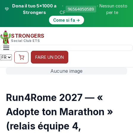
Dona il tuo 5×1000 a
·
· Nessun costo
💚
96564050589
Strongers
CF
per te
Come si fa →
STRONGERS
Social Club ETS
FAIRE UN DON
Aucune image
Run4Rome 2027 — «
Adopte ton Marathon »
(relais équipe 4,