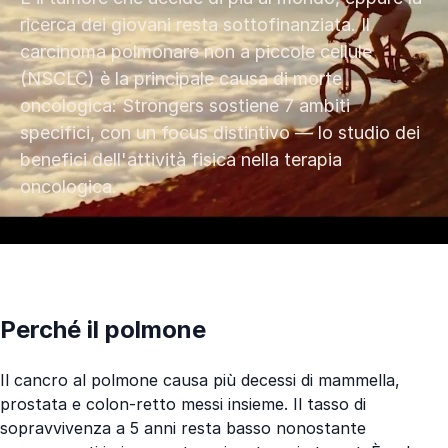
ricerca dei giovani resta sottofinanziata. Il
carcinoma polmonare non a piccole cellule
(NSCLC) è la principale causa di morte
oncologica: Strongers sostiene 7 ambiti
specifici, con un focus distintivo — lo studio dei
benefici dell'attività fisica nella terapia
oncologica.
Perché il polmone
Il cancro al polmone causa più decessi di mammella,
prostata e colon-retto messi insieme. Il tasso di
sopravvivenza a 5 anni resta basso nonostante