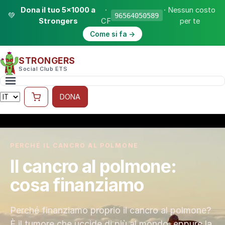
Dona il tuo 5×1000 a
·
· Nessun costo
💚
96564050589
Strongers
CF
per te
Come si fa →
STRONGERS
Social Club ETS
DONA
PERCHÉ IL CANCRO AL POLMONE
Il cancro al polmone:
cosa finanziamo
Perché finanziamo proprio il cancro al polmone?
È il tumore che uccide di più al mondo, eppure la