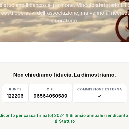
 studiano il cancro al polmone. Vincolo statutario ETS
 costi operativi dell'associazione, ma vanno al ricercat
laboratorio.
Non chiediamo fiducia. La dimostriamo.
RUNTS
C.F.
COMMISSIONE ESTERNA
122206
96564050589
✓
ndiconto per cassa firmato) 2024
📄 Bilancio annuale (rendiconto
📄 Statuto