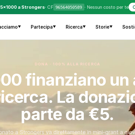
o 5×1000 a Strongers
· CF
· Nessun costo per te
96564050589
C
acciamo
Partecipa
Ricerca
Storie
Sosti
▼
▼
▼
▼
DONA · 100% ALLA RICERCA
00 finanziano un
ricerca. La donaz
parte da €5.
nato a Strongers va direttamente in mini-grant a gio