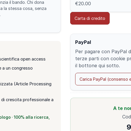
nzia il bando. Chi dona
€20.00
fa la stessa cosa, senza
.
Carta di credito
PayPal
Per pagare con PayPal dev
terze parti con cookie pr
scientifica open access
il bottone qui sotto.
ore a un congresso
Carica PayPal (consenso e
cizzata (Article Processing
 di crescita professionale a
A te no
Codi
logo · 100% alla ricerca,