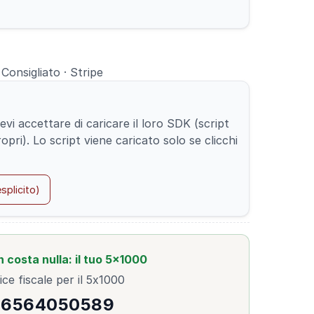
Consigliato · Stripe
i accettare di caricare il loro SDK (script
opri). Lo script viene caricato solo se clicchi
splicito)
n costa nulla: il tuo 5×1000
ce fiscale per il 5x1000
96564050589