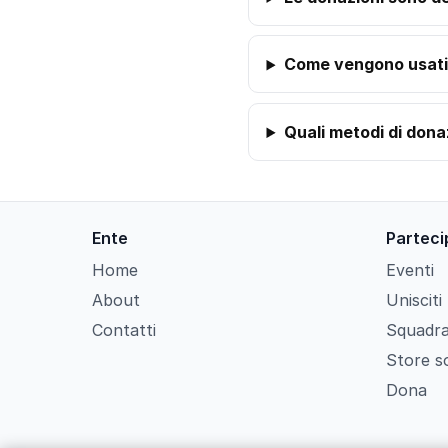
Come vengono usati 
Quali metodi di don
Ente
Parteci
Home
Eventi
About
Unisciti
Contatti
Squadra
Store so
Dona