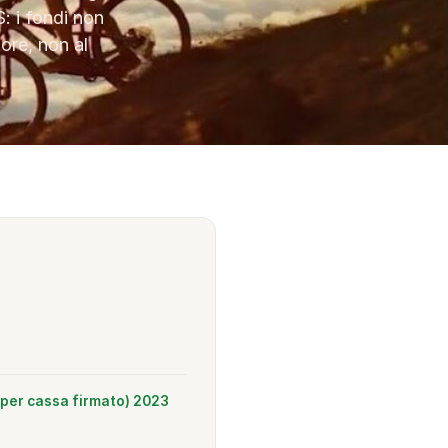
: i fondi non
ore, non al
 per cassa firmato) 2023