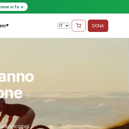
ome si fa →
eni
DONA
▼
 anno
ione
vani oncologi