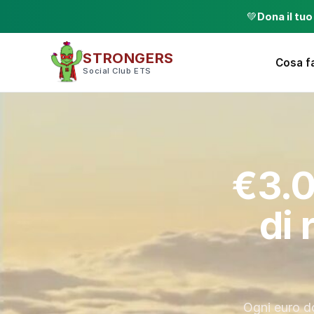
💚
Dona il tu
STRONGERS
Cosa f
Social Club ETS
€3.0
di 
Ogni euro do