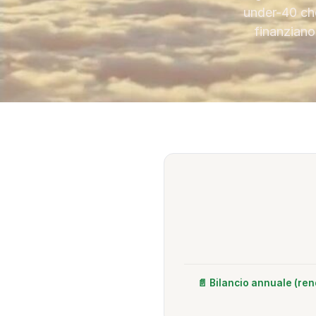
under-40 che
finanziano
📄 Bilancio annuale (re