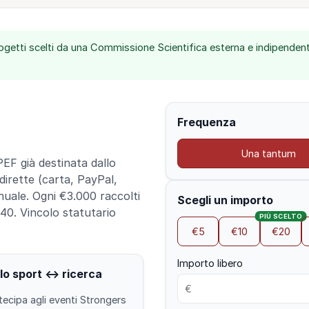
getti scelti da una Commissione Scientifica esterna e indipendente,
Frequenza
Una tantum
PEF già destinata dallo
dirette (carta, PayPal,
nuale. Ogni €3.000 raccolti
Scegli un importo
40. Vincolo statutario
PIÙ SCELTO
€5
€10
€20
Importo libero
lo sport ↔ ricerca
tecipa agli eventi Strongers