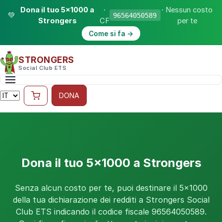
Dona il tuo 5×1000 a
·
· Nessun costo
💚
96564050589
Strongers
CF
per te
Come si fa →
STRONGERS
Social Club ETS
DONA
Dona il tuo 5×1000 a Strongers
Senza alcun costo per te, puoi destinare il 5×1000
della tua dichiarazione dei redditi a Strongers Social
Club ETS indicando il codice fiscale 96564050589.