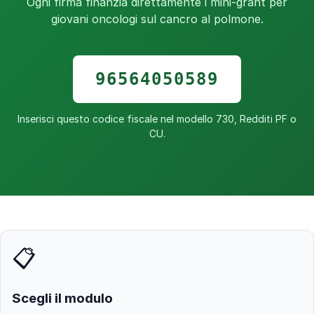
Ogni firma finanzia direttamente i mini-grant per
giovani oncologi sul cancro al polmone.
96564050589
Inserisci questo codice fiscale nel modello 730, Redditi PF o
CU.
📋
Scegli il modulo