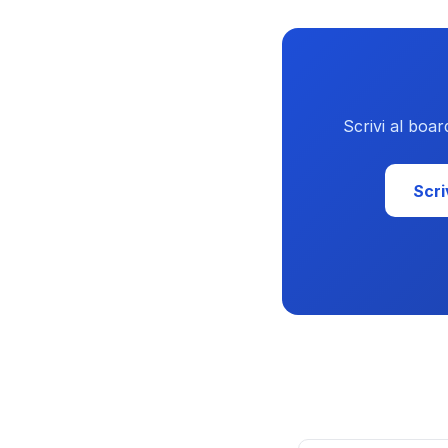
Scrivi al boar
Scr