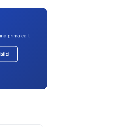
una prima call.
blici