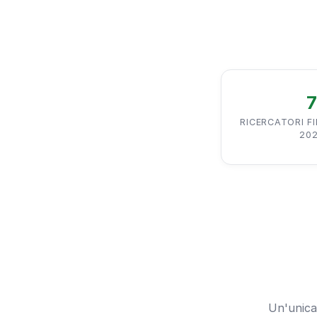
RICERCATORI F
20
Un'unica 