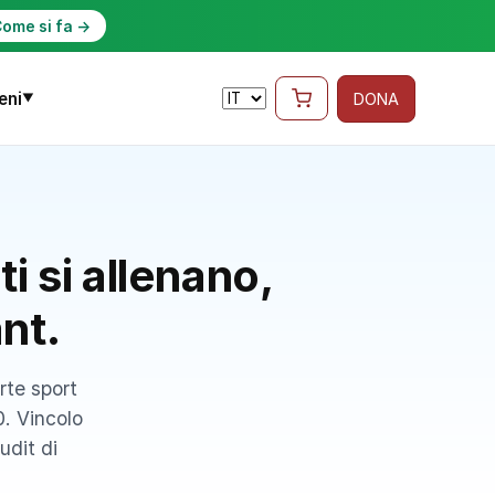
ome si fa →
eni
DONA
▼
i si allenano,
ant.
rte sport
0. Vincolo
udit di