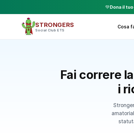
💚
Dona il tu
STRONGERS
Cosa f
Social Club ETS
Fai correre l
i r
Stronger
amatorial
statut