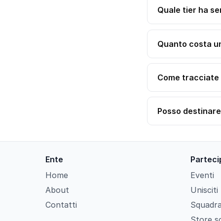
Quale tier ha se
Quanto costa u
Come tracciate 
Posso destinare
Ente
Parteci
Home
Eventi
About
Unisciti
Contatti
Squadra
Store so