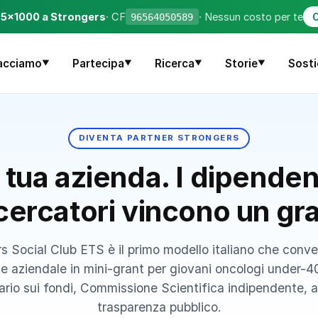
o 5×1000 a Strongers
· CF
· Nessun costo per te
96564050589
C
acciamo
Partecipa
Ricerca
Storie
Sosti
▼
▼
▼
▼
DIVENTA PARTNER STRONGERS
a tua azienda. I dipendent
icercatori vincono un gr
s Social Club ETS è il primo modello italiano che conve
e aziendale in mini-grant per giovani oncologi under-4
ario sui fondi, Commissione Scientifica indipendente, a
trasparenza pubblico.