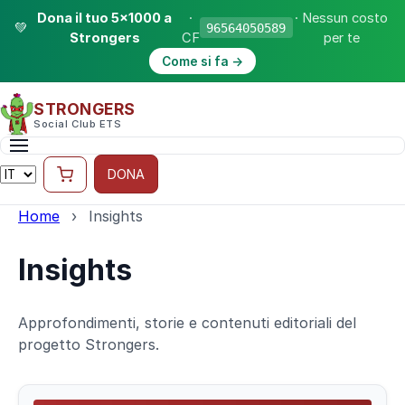
Dona il tuo 5×1000 a
·
· Nessun costo
💚
96564050589
Strongers
CF
per te
Come si fa →
STRONGERS
Social Club ETS
DONA
Home
›
Insights
Insights
Approfondimenti, storie e contenuti editoriali del
progetto Strongers.