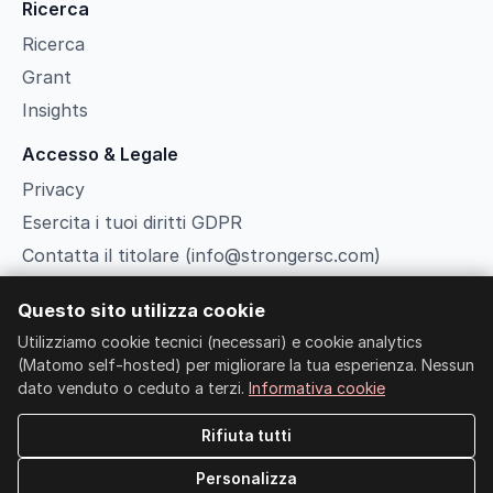
Ricerca
Ricerca
Grant
Insights
Accesso & Legale
Privacy
Esercita i tuoi diritti GDPR
Contatta il titolare (info@strongersc.com)
Termini
Questo sito utilizza cookie
Gestisci cookie
Utilizziamo cookie tecnici (necessari) e cookie analytics
Ricerca
(Matomo self-hosted) per migliorare la tua esperienza. Nessun
Member Login
dato venduto o ceduto a terzi.
Informativa cookie
Rifiuta tutti
© 2026 Strongers Social Club ETS
Personalizza