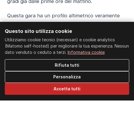
gradi già dalle prime ore del mattino.
Questa gara ha un profilo altimetrico veramente
difficile, con tratti molto lunghi in salita che la
Questo sito utilizza cookie
rendono molto insidiosa..
Utilizziamo cookie tecnici (necessari) e cookie analytics
(Matomo self-hosted) per migliorare la tua esperienza. Nessun
Si corre in un ambiente unico e straordinario, tra le
dato venduto o ceduto a terzi.
Informativa cookie
bellezze del paesaggio e l’imponenza delle
montagne nel
Parco Nazionale del Gran Sasso e
Rifiuta tutti
Monti della Laga.
Personalizza
Accetta tutti
Sostieni la ricerca sul cancro ai
polmoni
Ogni passo di Raffaele sarà un messaggio di
speranza per coloro che lottano contro il cancro ai
polmoni.