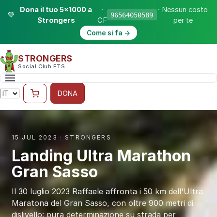
Dona il tuo 5×1000 a
·
· Nessun costo
💚
96564050589
Strongers
CF
per te
Come si fa →
STRONGERS
Social Club ETS
DONA
15 JUL 2023 · STRONGERS
Landing Ultra Marathon
Gran Sasso
Il 30 luglio 2023 Raffaele affronta i 50 km dell'Ultra
Maratona del Gran Sasso, con oltre 900 metri di
dislivello: pura determinazione su strada per