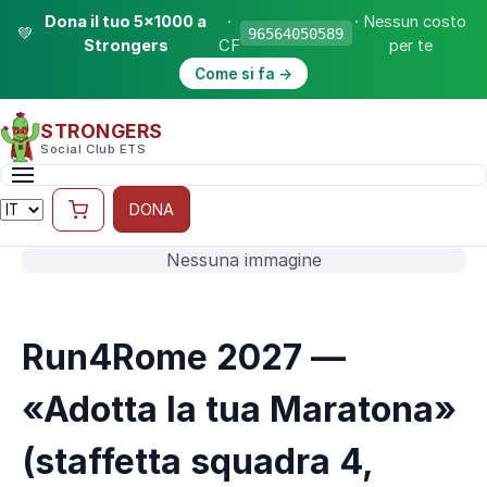
Dona il tuo 5×1000 a
·
· Nessun costo
💚
96564050589
Strongers
CF
per te
Come si fa →
STRONGERS
Social Club ETS
DONA
Nessuna immagine
Run4Rome 2027 —
«Adotta la tua Maratona»
(staffetta squadra 4,