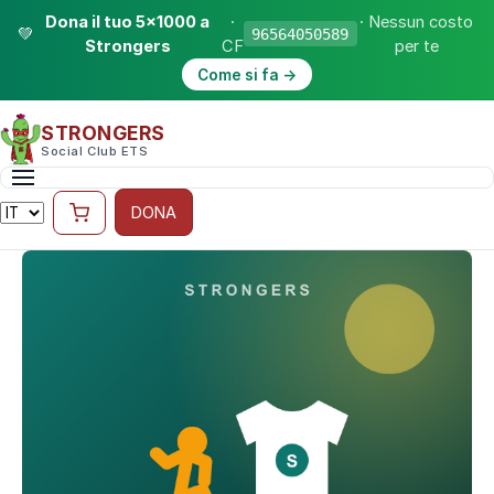
Dona il tuo 5×1000 a
·
· Nessun costo
💚
96564050589
Strongers
CF
per te
Come si fa →
STRONGERS
Social Club ETS
DONA