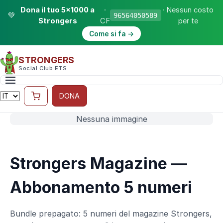
Dona il tuo 5×1000 a
·
· Nessun costo
💚
96564050589
Strongers
CF
per te
Come si fa →
STRONGERS
Social Club ETS
DONA
Nessuna immagine
Strongers Magazine —
Abbonamento 5 numeri
Bundle prepagato: 5 numeri del magazine Strongers,