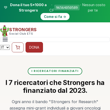
Dona il tuo 5×1000 a
·
· Nessun costo
💚
96564050589
Strongers
CF
per te
Come si fa →
STRONGERS
Social Club ETS
DONA
I RICERCATORI FINANZIATI
I 7 ricercatori che Strongers ha
finanziato dal 2023.
Ogni anno il bando "Strongers for Research"
assegna mini-grant individuali a giovani oncologi