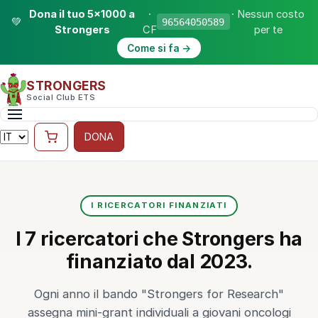
Dona il tuo 5×1000 a
·
· Nessun costo
💚
96564050589
Strongers
CF
per te
Come si fa →
STRONGERS
Social Club ETS
DONA
I RICERCATORI FINANZIATI
I 7 ricercatori che Strongers ha
finanziato dal 2023.
Ogni anno il bando "Strongers for Research"
assegna mini-grant individuali a giovani oncologi